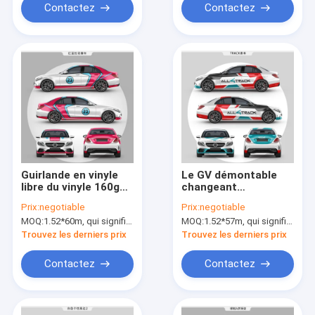
Contactez
Contactez
Guirlande en vinyle
Le GV démontable
libre du vinyle 160g
changeant
d'enveloppe du petit
d'enveloppe de
Prix:
negotiable
Prix:
negotiable
pain 1.52*20m de
voiture de couleur de
MOQ:
1.52*60m, qui signifie 3 rouleaux de 1.52*20m
MOQ:
1.52*57m, qui signifie 3 rouleaux de 1.52*19m
bulle à haute
Digital de voiture de
brillance rouge et
course d'AllTrack a
Trouvez les derniers prix
Trouvez les derniers prix
bleue de taille
énuméré
Contactez
Contactez