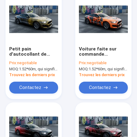
Petit pain
Voiture faite sur
d'autocollant de
commande
vinyle du punk 77 de
hexagonale orange
Prix:
negotiable
Prix:
negotiable
Cyber, enveloppe
de Digital de vinyle
MOQ:
1.52*60m, qui signifie 3 rouleaux de 1.52*20m
MOQ:
1.52*60m, qui signifie 3 rouleaux de 1.52*20m
texturisée de
d'enveloppe de
impression adaptée
voiture enveloppant
Trouvez les derniers prix
Trouvez les derniers prix
aux besoins du client
le film DIY
polymère de vinyle
Contactez
Contactez
Maison
Produits
Au sujet de nous