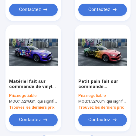
Contactez
Contactez
Matériel fait sur
Petit pain fait sur
commande de vinyle
commande
d'enveloppe de
d'enveloppe de
Prix:
negotiable
Prix:
negotiable
voiture de bande
voiture de fente,
MOQ:
1.52*60m, qui signifie 3 rouleaux de 1.52*20m
MOQ:
1.52*60m, qui signifie 3 rouleaux de 1.52*20m
dessinée de Laika de
changement de
l'espace 2 ou 3 ans
couleur polymère
Trouvez les derniers prix
Trouvez les derniers prix
de garantie
monomérique
d'enveloppe de
Contactez
Contactez
voiture de Digital