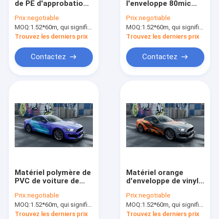
de PE d'approbation
l'enveloppe 80mic
Autocollant de vinyle de voiture
de GV d'OIN de petit
50mic de vinyle
Prix:
negotiable
Prix:
negotiable
pain de Haze Custom
d'impression de
MOQ:
Petit pain de film de stratification
1.52*60m, qui signifie 3 rouleaux de 1.52*20m
MOQ:
1.52*60m, qui signifie 3 rouleaux de 1.52*20m
Car Wrap Vinyl
léopard de panthère
noire
Trouvez les derniers prix
Trouvez les derniers prix
Contactez
Contactez
Matériel polymère de
Matériel orange
PVC de voiture de
d'enveloppe de vinyle
l'océan 160g
de véhicule de
Prix:
negotiable
Prix:
negotiable
d'hexagone de vinyle
cicatrice, 60"
MOQ:
1.52*60m, qui signifie 3 rouleaux de 1.52*20m
MOQ:
1.52*60m, qui signifie 3 rouleaux de 1.52*20m
fait sur commande
enveloppe libre de
d'enveloppe
vinyle de l'air 160g
Trouvez les derniers prix
Trouvez les derniers prix