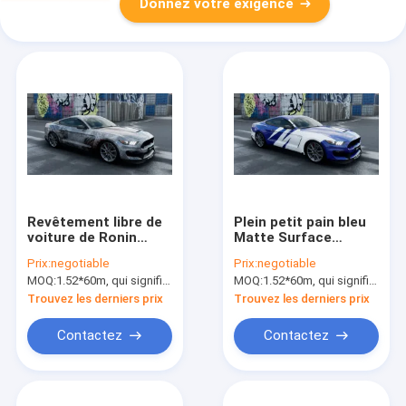
Donnez votre exigence
Revêtement libre de
Plein petit pain bleu
voiture de Ronin
Matte Surface
Knight 80micron
brillant de vinyle
Prix:
negotiable
Prix:
negotiable
d'enveloppe de bulle
d'enveloppe de
MOQ:
1.52*60m, qui signifie 3 rouleaux de 1.52*20m
MOQ:
1.52*60m, qui signifie 3 rouleaux de 1.52*20m
faite sur commande
voiture du loup 1.52m
de vinyle
Trouvez les derniers prix
Trouvez les derniers prix
Contactez
Contactez