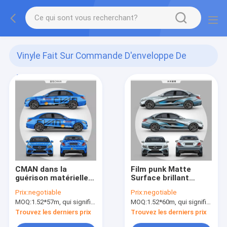
Vinyle Fait Sur Commande D'enveloppe De
Voiture
(263)
CMAN dans la
Film punk Matte
guérison matérielle
Surface brillant
polymère d'individu
imprimé par Digital
Prix:
negotiable
Prix:
negotiable
de PVC de voiture de
de vinyle d'enveloppe
MOQ:
1.52*57m, qui signifie 3 rouleaux de 1.52*19m
MOQ:
1.52*60m, qui signifie 3 rouleaux de 1.52*20m
peinture de match
de voiture de style de
d'enveloppe bleue de
Cyber
Trouvez les derniers prix
Trouvez les derniers prix
vinyle