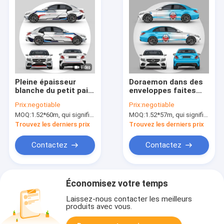
Pleine épaisseur
Doraemon dans des
blanche du petit pain
enveloppes faites
80micron 50micron
sur commande de
Prix:
negotiable
Prix:
negotiable
d'enveloppe de
voiture de gradient,
MOQ:
1.52*60m, qui signifie 3 rouleaux de 1.52*20m
MOQ:
1.52*57m, qui signifie 3 rouleaux de 1.52*19m
voiture de Gundam
texture de matériel
d'enveloppe de
Trouvez les derniers prix
Trouvez les derniers prix
véhicule de 160g
Brown libre
Contactez
Contactez
Économisez votre temps
Laissez-nous contacter les meilleurs
produits avec vous.