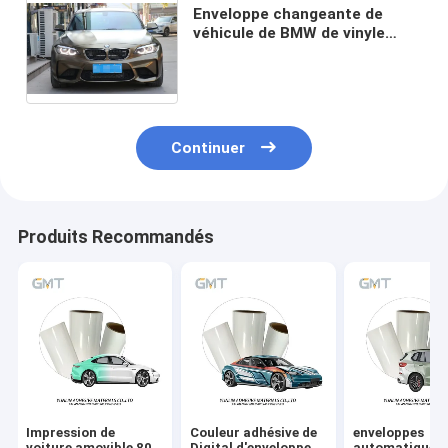
Enveloppe changeante de
véhicule de BMW de vinyle
d'enveloppe de voiture de
couleur de PVC Digital d'ange
de nuit
Continuer
Produits Recommandés
Impression de
Couleur adhésive de
enveloppes
voiture amovible 80
Digital d'enveloppe
automatiques