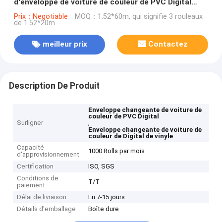
d'enveloppe de voiture de couleur de PVC Digital
d'ange de nuit
Prix：Negotiable
MOQ：1.52*60m, qui signifie 3 rouleaux
de 1.52*20m
meilleur prix
Contactez
Description De Produit
Enveloppe changeante de voiture de
couleur de PVC Digital
Surligner
,
Enveloppe changeante de voiture de
couleur de Digital de vinyle
Capacité
1000 Rolls par mois
d'approvisionnement
Certification
ISO, SGS
Conditions de
T/T
paiement
Délai de livraison
En 7-15 jours
Détails d'emballage
Boîte dure