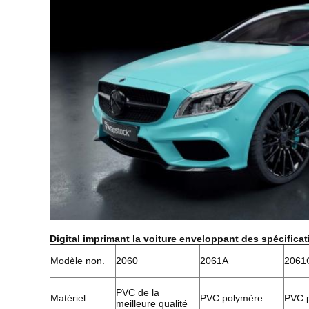
Digital imprimant la voiture enveloppant des spécificat
Modèle non.
2060
2061A
2061
PVC de la
Matériel
PVC polymère
PVC 
meilleure qualité