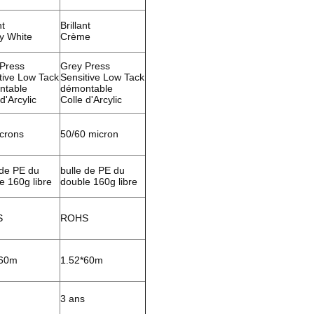
nt
Brillant
y White
Crème
Press
Grey Press
tive Low Tack
Sensitive Low Tack
ntable
démontable
d'Arcylic
Colle d'Arcylic
crons
50/60 micron
 de PE du
bulle de PE du
e 160g libre
double 160g libre
S
ROHS
*60m
1.52*60m
3 ans