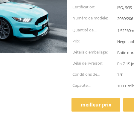
Certification:
ISO, SGS
Numéro de modèle:
2060/206
Quantité de
1.52*60m,
commande min:
Prix:
Negotiab
Détails d'emballage:
Boîte dur
Délai de livraison:
En 7-15 j
Conditions de
T/T
paiement:
Capacité
1000 Roll
d'approvisionnement:
meilleur prix