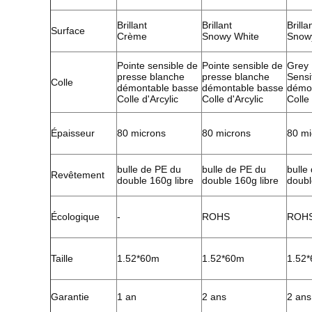
Brillant
Brillant
Brilla
Surface
Crème
Snowy White
Snow
Pointe sensible de
Pointe sensible de
Grey 
presse blanche
presse blanche
Sensi
Colle
démontable basse
démontable basse
démo
Colle d'Arcylic
Colle d'Arcylic
Colle 
Épaisseur
80 microns
80 microns
80 mi
bulle de PE du
bulle de PE du
bulle
Revêtement
double 160g libre
double 160g libre
doubl
Écologique
-
ROHS
ROH
Taille
1.52*60m
1.52*60m
1.52
Garantie
1 an
2 ans
2 ans