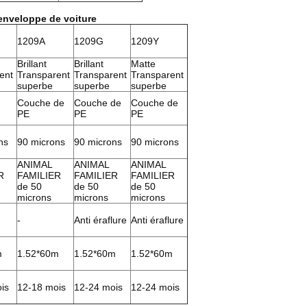
'enveloppe de voiture
1209A
1209G
1209Y
Brillant
Brillant
Matte
ent
Transparent
Transparent
Transparent
superbe
superbe
superbe
Couche de
Couche de
Couche de
PE
PE
PE
ns
90 microns
90 microns
90 microns
ANIMAL
ANIMAL
ANIMAL
R
FAMILIER
FAMILIER
FAMILIER
de 50
de 50
de 50
microns
microns
microns
-
Anti éraflure
Anti éraflure
m
1.52*60m
1.52*60m
1.52*60m
is
12-18 mois
12-24 mois
12-24 mois