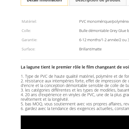
Matériel:
PVC monomérique/polymère/
Colle:
Bulle démontable Grey Glue b
Garantie:
6-12 months/1-2 année/2 ou 
Surface:
Brillant/matte
La lagune tient le premier rôle le film changeant de vo
1. Type de PVC de haute qualité matériel, polymère et de f
2. résistance aux intempéries forte, effet de impression de co
d'encre et la conception démontable sensible de colle de ba
3. les catégories différentes et les types de modèles, basant
4. 20 ans d'expérience en vinyles de PVC, une de la plus 
revêtement et la longévité.
5. bas MOQ, vous soutiennent avec vos propres affaires, rev
6. gardez avec la tendance des exigences actuelles, consta