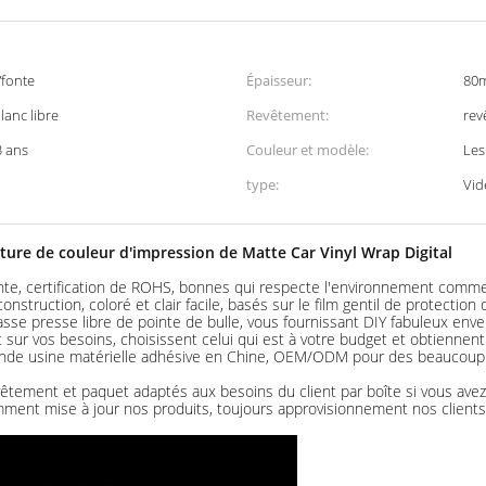
fonte
Épaisseur:
80m
lanc libre
Revêtement:
rev
3 ans
Couleur et modèle:
Les
type:
Vid
iture de couleur d'impression de Matte Car Vinyl Wrap Digital
onte, certification de ROHS, bonnes qui respecte l'environnement comm
nstruction, coloré et clair facile, basés sur le film gentil de protection 
sse presse libre de pointe de bulle, vous fournissant DIY fabuleux enve
 sur vos besoins, choisissent celui qui est à votre budget et obtiennent
grande usine matérielle adhésive en Chine, OEM/ODM pour des beaucoup m
êtement et paquet adaptés aux besoins du client par boîte si vous avez
mment mise à jour nos produits, toujours approvisionnement nos clients