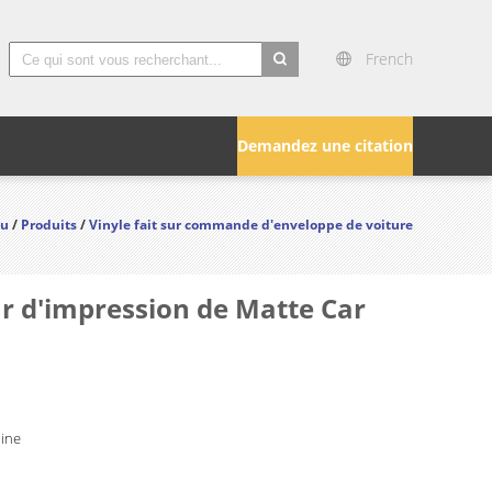
French
search
Demandez une citation
çu
/
Produits
/
Vinyle fait sur commande d'enveloppe de voiture
ur d'impression de Matte Car
hine