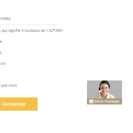
1/2062
 qui signifie 3 rouleaux de 1.52*20m
le
e
ours
s par mois
Contactez