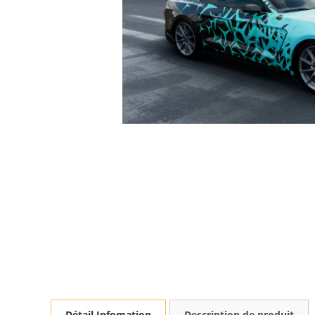
Détail Infomation
Description de produit