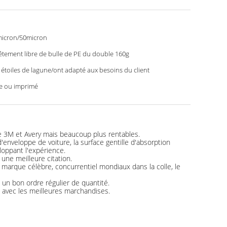
icron/50micron
êtement libre de bulle de PE du double 160g
 étoiles de lagune/ont adapté aux besoins du client
e ou imprimé
e 3M et Avery mais beaucoup plus rentables.
d'enveloppe de voiture, la surface gentille d'absorption
loppant l'expérience.
 une meilleure citation.
arque célèbre, concurrentiel mondiaux dans la colle, le
 un bon ordre régulier de quantité.
 avec les meilleures marchandises.