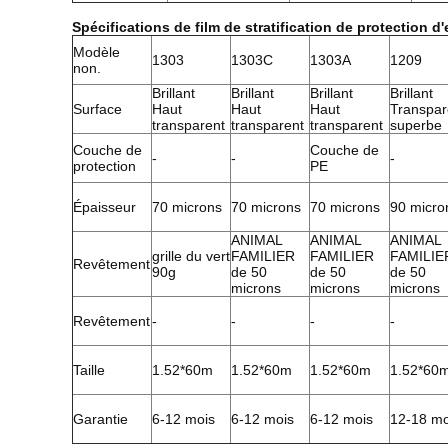
Spécifications de film de stratification de protection d
Modèle
1303
1303C
1303A
1209
non.
Brillant
Brillant
Brillant
Brillant
Surface
Haut
Haut
Haut
Transpar
transparent
transparent
transparent
superbe
Couche de
Couche de
-
-
-
protection
PE
Épaisseur
70 microns
70 microns
70 microns
90 micro
ANIMAL
ANIMAL
ANIMAL
grille du vert
FAMILIER
FAMILIER
FAMILIE
Revêtement
90g
de 50
de 50
de 50
microns
microns
microns
Revêtement
-
-
-
-
Taille
1.52*60m
1.52*60m
1.52*60m
1.52*60
Garantie
6-12 mois
6-12 mois
6-12 mois
12-18 mo