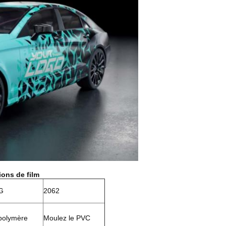
ions de film
G
2062
polymère
Moulez le PVC