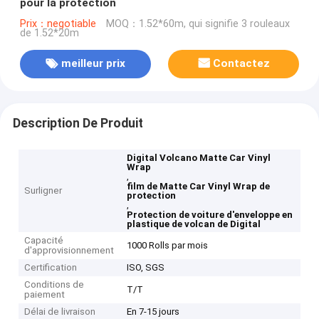
pour la protection
Prix：negotiable
MOQ：1.52*60m, qui signifie 3 rouleaux
de 1.52*20m
meilleur prix
Contactez
Description De Produit
Digital Volcano Matte Car Vinyl
Wrap
,
film de Matte Car Vinyl Wrap de
Surligner
protection
,
Protection de voiture d'enveloppe en
plastique de volcan de Digital
Capacité
1000 Rolls par mois
d'approvisionnement
Certification
ISO, SGS
Conditions de
T/T
paiement
Délai de livraison
En 7-15 jours