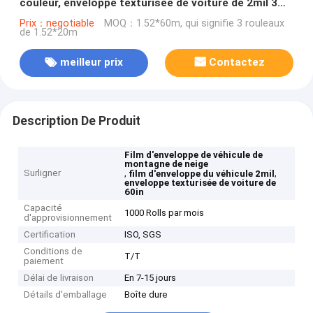
couleur, enveloppe texturisée de voiture de 2mil 3mil
60in
Prix：negotiable
MOQ：1.52*60m, qui signifie 3 rouleaux
de 1.52*20m
meilleur prix
Contactez
Description De Produit
Film d'enveloppe de véhicule de
montagne de neige
Surligner
,
,
film d'enveloppe du véhicule 2mil
enveloppe texturisée de voiture de
60in
Capacité
1000 Rolls par mois
d'approvisionnement
Certification
ISO, SGS
Conditions de
T/T
paiement
Délai de livraison
En 7-15 jours
Détails d'emballage
Boîte dure