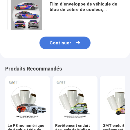
Film d'enveloppe de véhicule de
bloc de zèbre de couleur,
enveloppe texturisée de voiture
de 2mil 3mil 60in
Continuer
Produits Recommandés
Le PE monomérique
Revêtement enduit
GMT enduit de
du double 160g de
de vinyle de Wuling
revêtement de