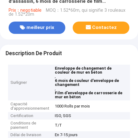
d'assassin, 6 mois de carrosserie de film
d'enveloppe
Prix：negotiable
MOQ：1.52*60m, qui signifie 3 rouleaux
de 1.52*20m
meilleur prix
Contactez
Description De Produit
Enveloppe de changement de
couleur de mur en béton
,
6 mois de couleur d'enveloppe de
Surligner
changement
,
Film d'enveloppe de carrosserie de
mur en béton
Capacité
1000 Rolls par mois
d'approvisionnement
Certification
ISO, SGS
Conditions de
T/T
paiement
Délai de livraison
En 7-15 jours