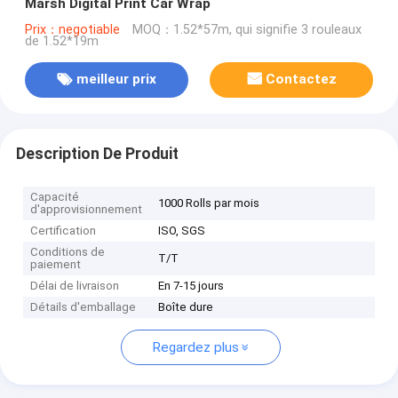
Marsh Digital Print Car Wrap
Prix：negotiable
MOQ：1.52*57m, qui signifie 3 rouleaux
de 1.52*19m
meilleur prix
Contactez
Description De Produit
Capacité
1000 Rolls par mois
d'approvisionnement
Certification
ISO, SGS
Conditions de
T/T
paiement
Délai de livraison
En 7-15 jours
Détails d'emballage
Boîte dure
Regardez plus