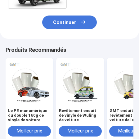
Continuer
Produits Recommandés
Le PE monomérique
Revêtement enduit
GMT enduit de
du double 160g de
de vinyle de Wuling
revêtement de
vinyle de voiture
de voiture
voiture de la gl
d'enveloppe de vinyle
d'enveloppe PE 160g
de vinyle d'en
imperméable
polymère des
de PE monomé
Meilleur prix
Meilleur prix
Meilleur p
résistant UV de petit
véhicules à moteur
imprimable du
pain a enduit
de matériel du
double 160g