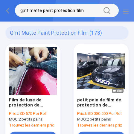
Gmt Matte Paint Protection Film
(173)
Film de luxe de
petit pain de film de
protection de
protection de
peinture de voiture
peinture de voiture
Prix:
USD 570 Per Roll
Prix:
USD 380-500 Per Roll
de GMT 7.5mil
de 1.52*15m TPU,
MOQ:
2 petits pains
MOQ:
2 petits pains
1.52*15m Janpanese
film protecteur des
TPU
véhicules à moteur
Trouvez les derniers prix
Trouvez les derniers prix
de GV