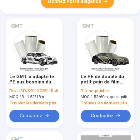
Donnez votre exigence
Le GMT a adapté le
Le PE de double du
PE aux besoins du
petit pain de film
client du polyester
d'enveloppe de
Prix:
USD/$90~$235/1 Roll
Prix:
negotiable
160g de film
voiture de résistant
MOQ:
1R : 1.52*18m
MOQ:
1.52*60m, qui signifie 3 rouleaux de 1.52*20m
d'impression de
à l'eau de Hoker de
Digital a enduit le
région sauvage 160g
Trouvez les derniers prix
Trouvez les derniers prix
revêtement 1.52m x
a enduit le vinyle
18m
Digital imprimé
Contactez
Contactez