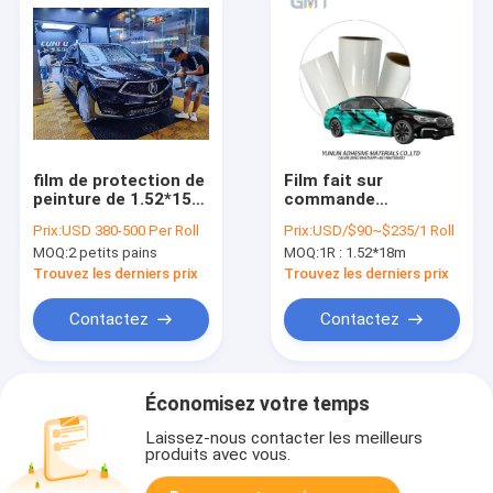
film de protection de
Film fait sur
peinture de 1.52*15m
commande
TPH, anti enveloppe
dissolvant 1,52 x 18M
Prix:
USD 380-500 Per Roll
Prix:
USD/$90~$235/1 Roll
de voiture d'éraflure
Tiffany Lightening
MOQ:
2 petits pains
MOQ:
1R : 1.52*18m
de 60 pouces
d'impression de
Digital de voiture de
Trouvez les derniers prix
Trouvez les derniers prix
GMT Eco
Contactez
Contactez
Économisez votre temps
Laissez-nous contacter les meilleurs
produits avec vous.