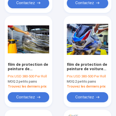
Contactez
Contactez
film de protection de
film de protection de
peinture de
peinture de voiture
175micron TPH, anti
de 175micron TPU, 5
Prix:
USD 380-500 Per Roll
Prix:
USD 380-500 Per Roll
film protecteur de
ans de PPF
MOQ:
2 petits pains
MOQ:
2 petits pains
jaunissement de
d'enveloppe de vinyle
corps automatique
Trouvez les derniers prix
Trouvez les derniers prix
Contactez
Contactez