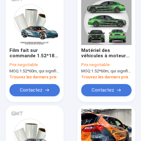
Film fait sur
Matériel des
commande 1.52*18m
véhicules à moteur
Matte Surface
vert d'enveloppe
Prix:
negotiable
Prix:
negotiable
d'enveloppe de
d'homme d'araignée,
MOQ:
1.52*60m, qui signifie 3 rouleaux de 1.52*20m
MOQ:
1.52*60m, qui signifie 3 rouleaux de 1.52*20m
voiture de couleur
enveloppe de vinyle
multicolore de
de match de couleur
Trouvez les derniers prix
Trouvez les derniers prix
Mechnical
d'OEM de GMT 160g
Contactez
Contactez
Maison
Produits
Au sujet de nous