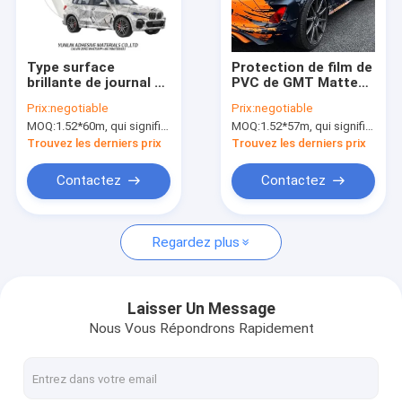
Visite d'usine
Contrôle de qualité
Type surface
Protection de film de
brillante de journal de
PVC de GMT Matte
Contactez-nous
petit pain libre de
High Transparent
Prix:
negotiable
Prix:
negotiable
vinyle de bulle du film
Lamination Film
MOQ:
1.52*60m, qui signifie 3 rouleaux de 1.52*20m
MOQ:
1.52*57m, qui signifie 3 rouleaux de 1.52*19m
1.52*18m
1.52*58m 90gsm
Nouvelles
d'enveloppe de
Grey Layer
Trouvez les derniers prix
Trouvez les derniers prix
voiture
Demandez une citation
Contactez
Contactez
Regardez plus
Film d'impression de Digital
Enveloppe changeante de voiture de couleur de Digital
Laisser Un Message
Nous Vous Répondrons Rapidement
Vinyle fait sur commande d'enveloppe de voiture
Film de protection de peinture de voiture de TPU