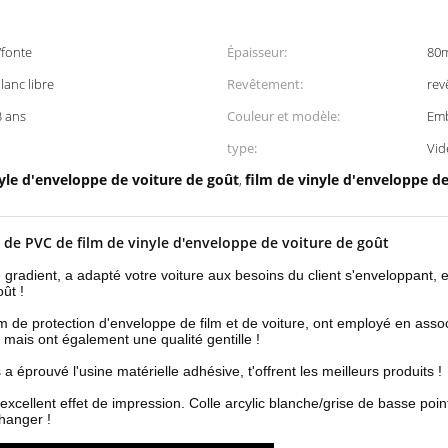
fonte
Épaisseur:
80m
lanc libre
Revêtement:
rev
3 ans
Couleur et modèle:
Emb
type:
Vid
yle d'enveloppe de voiture de goût
film de vinyle d'enveloppe d
,
de PVC de film de vinyle d'enveloppe de voiture de goût
 de gradient, a adapté votre voiture aux besoins du client s'enveloppant,
ût !
lm de protection d'enveloppe de film et de voiture, ont employé en associ
t mais ont également une qualité gentille !
 éprouvé l'usine matérielle adhésive, t'offrent les meilleurs produits !
excellent effet de impression. Colle arcylic blanche/grise de basse poi
changer !