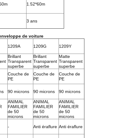
*60m
1.52*60m
3 ans
'enveloppe de voiture
1209A
1209G
1209Y
Brillant
Brillant
Matte
ent
Transparent
Transparent
Transparent
superbe
superbe
superbe
Couche de
Couche de
Couche de
PE
PE
PE
ns
90 microns
90 microns
90 microns
ANIMAL
ANIMAL
ANIMAL
R
FAMILIER
FAMILIER
FAMILIER
de 50
de 50
de 50
microns
microns
microns
-
Anti éraflure
Anti éraflure