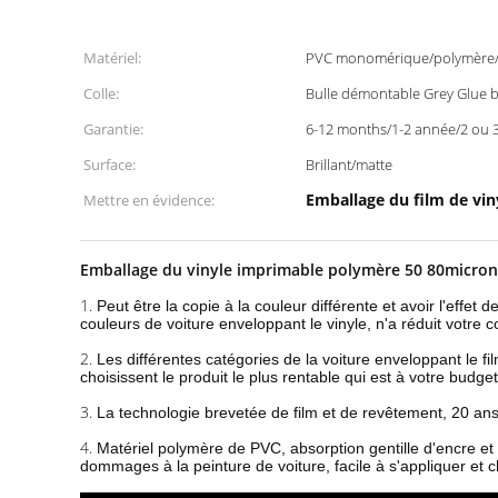
Matériel:
PVC monomérique/polymère/
Colle:
Bulle démontable Grey Glue b
Garantie:
6-12 months/1-2 année/2 ou 
Surface:
Brillant/matte
Emballage du film de vin
Mettre en évidence:
Emballage du vinyle imprimable polymère 50 80micron 
1.
Peut être la copie à la couleur différente et avoir l'effet
couleurs de voiture enveloppant le vinyle, n'a réduit votre co
2.
Les différentes catégories de la voiture enveloppant le fi
choisissent le produit le plus rentable qui est à votre budge
3.
La technologie brevetée de film et de revêtement, 20 ans a
4.
Matériel polymère de PVC, absorption gentille d'encre et 
dommages à la peinture de voiture, facile à s'appliquer et 