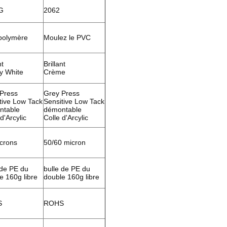
G
2062
polymère
Moulez le PVC
nt
Brillant
y White
Crème
Press
Grey Press
tive Low Tack
Sensitive Low Tack
ntable
démontable
d'Arcylic
Colle d'Arcylic
crons
50/60 micron
 de PE du
bulle de PE du
e 160g libre
double 160g libre
S
ROHS