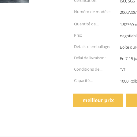
Certification:
ISO, SGS
Numéro de modèle:
2060/206
Quantité de
1.52*60m,
commande min:
Prix:
negotiabl
Détails d'emballage:
Boîte dur
Délai de livraison:
En 7-15 j
Conditions de
T/T
paiement:
Capacité
1000 Roll
d'approvisionnement:
meilleur prix