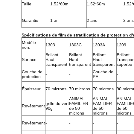
Taille
1.52*60m
1.52*60m
1.52
Garantie
1 an
2 ans
2 ans
Spécifications de film de stratification de protection d
Modèle
1303
1303C
1303A
1209
non.
Brillant
Brillant
Brillant
Brillant
Surface
Haut
Haut
Haut
Transpar
transparent
transparent
transparent
superbe
Couche de
Couche de
-
-
-
protection
PE
Épaisseur
70 microns
70 microns
70 microns
90 micro
ANIMAL
ANIMAL
ANIMAL
grille du vert
FAMILIER
FAMILIER
FAMILIE
Revêtement
90g
de 50
de 50
de 50
microns
microns
microns
Revêtement
-
-
-
-