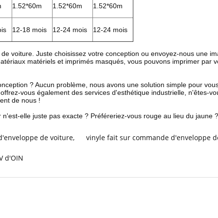
m
1.52*60m
1.52*60m
1.52*60m
is
12-18 mois
12-24 mois
12-24 mois
e de voiture. Juste choisissez votre conception ou envoyez-nous une i
matériaux matériels et imprimés masqués, vous pouvons imprimer par 
 conception ? Aucun problème, nous avons une solution simple pour vou
offrez-vous également des services d'esthétique industrielle, n'êtes-
ent de nous !
 n'est-elle juste pas exacte ? Préféreriez-vous rouge au lieu du jaune
'enveloppe de voiture
,
vinyle fait sur commande d'enveloppe de
V d'OIN