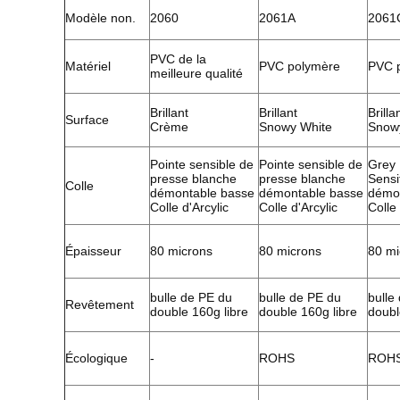
Modèle non.
2060
2061A
2061
PVC de la
Matériel
PVC polymère
PVC 
meilleure qualité
Brillant
Brillant
Brilla
Surface
Crème
Snowy White
Snow
Pointe sensible de
Pointe sensible de
Grey 
presse blanche
presse blanche
Sensi
Colle
démontable basse
démontable basse
démo
Colle d'Arcylic
Colle d'Arcylic
Colle 
Épaisseur
80 microns
80 microns
80 mi
bulle de PE du
bulle de PE du
bulle
Revêtement
double 160g libre
double 160g libre
doubl
Écologique
-
ROHS
ROH