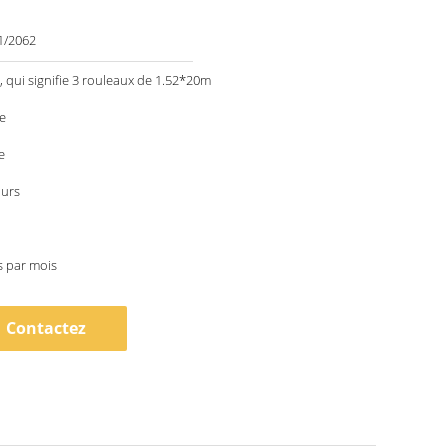
1/2062
 qui signifie 3 rouleaux de 1.52*20m
e
e
ours
s par mois
Contactez