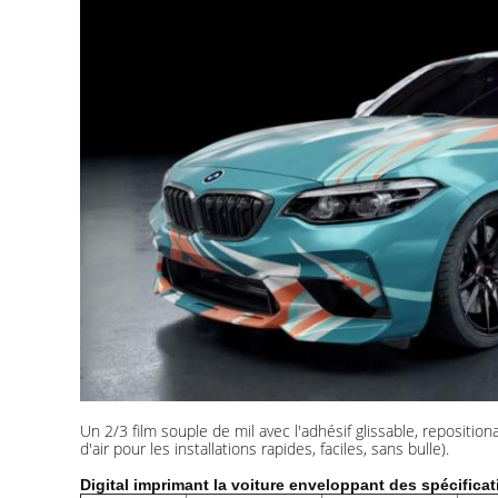
Un 2/3 film souple de mil avec l'adhésif glissable, repositi
d'air pour les installations rapides, faciles, sans bulle).
Digital imprimant la voiture enveloppant des spécificat