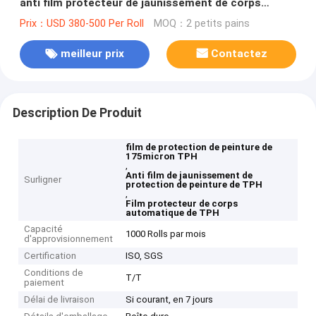
anti film protecteur de jaunissement de corps
automatique
Prix：USD 380-500 Per Roll
MOQ：2 petits pains
meilleur prix
Contactez
Description De Produit
film de protection de peinture de
175micron TPH
,
Anti film de jaunissement de
Surligner
protection de peinture de TPH
,
Film protecteur de corps
automatique de TPH
Capacité
1000 Rolls par mois
d'approvisionnement
Certification
ISO, SGS
Conditions de
T/T
paiement
Délai de livraison
Si courant, en 7 jours